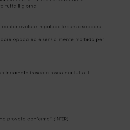
soriale che minimizza l'aspetto delle
 tutto il giorno.
are confortevole e impalpabile senza seccare
 appare opaca ed è sensibilmente morbida per
n incarnato fresco e roseo per tutto il
l'ha provato conferma* (INTER)