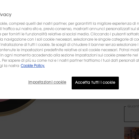
52,00 
Prezz
Prezzo
Colore
super i
rivacy
okie, compresi quelli dei nostri partner, per garantirti la migliore esperienza di
l traffico sul nostro sito e, previo consenso, mostrarti annunci personalizzati sui si
e per fornirti le funzionalità relative ai social media. Cliccando i pulsanti sottost
4.828 l
la navigazione con i soli cookie necessari, selezionare le singole categorie di c
installazione di tutti i cookie. Se scegli di chiudere il banner senza selezionare i
Sele
tenute le impostazioni predefinite relative ai soli cookie necessari. Potrai modi
Selezion
 in ogni momento accedendo alla sezione Impostazioni sui cookie presente nel 
8
er sapere di più su come noi e i nostri partner trattiamo i tuoi dati personali at
gi la nostra
Cookie Policy.
Selec
La var
Impostazioni cookie
Accetta tutti i cookie
Selec
15 CHI
Quanti
−