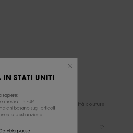
IN STATI UNITI
 sapere:
 mostrati in EUR.
olore immediato. Scopri le 11 tonalità couture
ale si basano sugli articoli
one e la destinazione.
i? Cambia paese