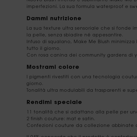
Nuovo blush intenso e sublimante Make Me Blus
imperfezioni. La sua formula waterproof e sw
Dammi nutrizione
La sua texture ultra sensoriale che si fonde
la pelle, senza sbiadire né appesantire.
Infuso di squalano, Make Me Blush minimizza 
tutto il giorno.
Con rosa canina dei community gardens di ys
Mostrami colore
I pigmenti rivestiti con una tecnologia cout
giorno.
Tonalità ultra modulabili da trasparenti e su
Rendimi speciale
11 tonalità che si adattano alla pelle per un
2 finish couture: mat e satin.
Confezioni couture da collezione abbinate all