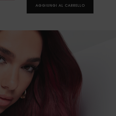
MAKE ME BLUSH
AGGIUNGI AL CARRELLO