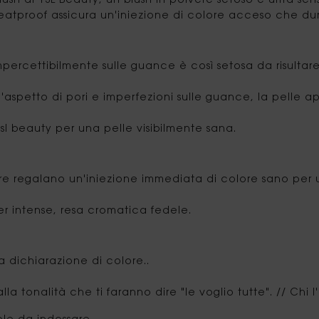
h di YSL Beauty, un blush in polvere setoso e ultra sen
eatproof assicura un'iniezione di colore acceso che dura
 impercettibilmente sulle guance è così setosa da risult
l'aspetto di pori e imperfezioni sulle guance, la pelle
l beauty per una pelle visibilmente sana.
ure regalano un'iniezione immediata di colore sano per u
per intense, resa cromatica fedele.
a dichiarazione di colore..
a tonalità che ti faranno dire "le voglio tutte". // Chi 