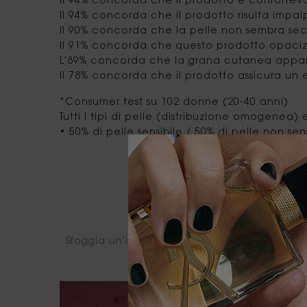
Il 94% concorda che il prodotto è confortevo
Il 94% concorda che il prodotto risulta impalp
Il 90% concorda che la pelle non sembra se
Il 91% concorda che questo prodotto opacizz
L'89% concorda che la grana cutanea appar
Il 78% concorda che il prodotto assicura un e
*Consumer test su 102 donne (20-40 anni)
Tutti i tipi di pelle (distribuzione omogenea) 
• 50% di pelle sensibile / 50% di pelle non sen
Sfoggia un'iniezione di colorito intenso con 