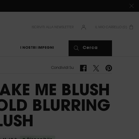
ISCRIVITI ALLA NEWSLETTER
IL MIO CARRELLO
0
0 PRODOTTO
Cerca
I NOSTRI IMPEGNI
Condividi Su Facebook
Condividi Su Twitter
Condividi Su Pinte
Condividi Su
AKE ME BLUSH
OLD BLURRING
LUSH