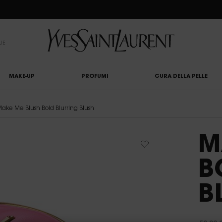
UTY LIGHT CLUB: 20% DI SCONTO SU TUTTO — OPPURE 25% A PARTIRE DA 80 €*
UE
MAKE-UP
PROFUMI
CURA DELLA PELLE
ake Me Blush Bold Blurring Blush
M
B
B