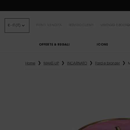
BEA
€ - IT (IT)
PUNTI VENDITA
SERVIZIO CLIENTI
VANTAGGI E-BOUTIQ
OFFERTE & REGALI
ICONE
Contenuto principale
Home
MAKE-UP
INCARNATO
Fard e bronzer
M