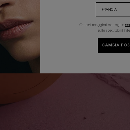
Ottieni maggiori dettagli o
co
sulle spedizioni int
CAMBIA POS