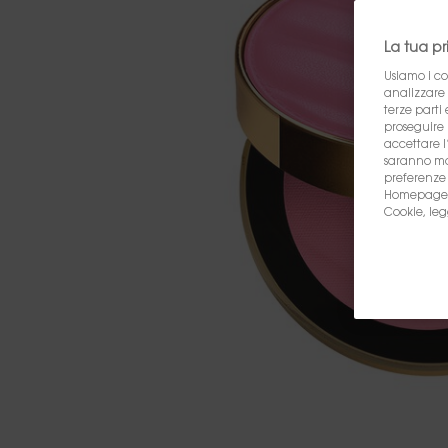
La tua p
Usiamo i co
analizzare i
terze parti 
proseguire 
accettare l’
saranno man
preferenze
Homepage. P
Cookie, leg