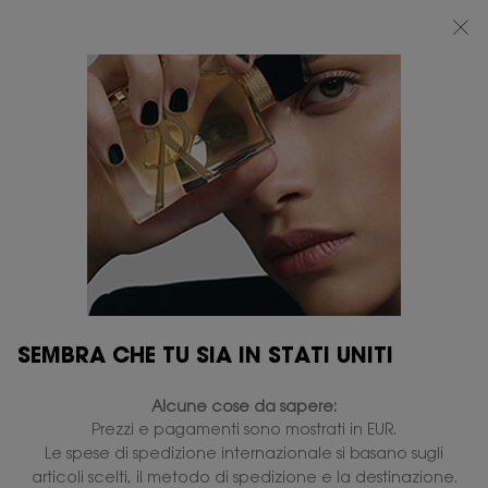
BEAUTY LIGHT CLUB: 20% DI SCONTO SU TUTTO — OPPURE 25% A PARTIRE
DA 80 €*
0
IL
0 PRODOTTO
PUNTI
MIO
VENDITA
Contenuto principale
CARRELLO
BEST SELLERS
10 prodotti
RESTRINGI
FILTRI
SEMBRA CHE TU SIA IN STATI UNITI
Alcune cose da sapere:
Prezzi e pagamenti sono mostrati in EUR.
Le spese di spedizione internazionale si basano sugli
articoli scelti, il metodo di spedizione e la destinazione.