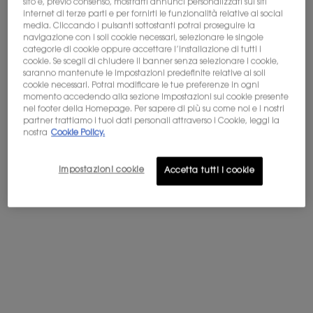
sito e, previo consenso, mostrarti annunci personalizzati sui siti
internet di terze parti e per fornirti le funzionalità relative ai social
media. Cliccando i pulsanti sottostanti potrai proseguire la
navigazione con i soli cookie necessari, selezionare le singole
categorie di cookie oppure accettare l’installazione di tutti i
cookie. Se scegli di chiudere il banner senza selezionare i cookie,
saranno mantenute le impostazioni predefinite relative ai soli
LIBRE LE PARFUM
LIBRE EAU DE PARFUM
cookie necessari. Potrai modificare le tue preferenze in ogni
momento accedendo alla sezione Impostazioni sui cookie presente
Lavanda floreale, sensuale e
L'iconica fragranza della libertà di
nel footer della Homepage. Per sapere di più su come noi e i nostri
audace
Yves Saint-Laurent
partner trattiamo i tuoi dati personali attraverso i Cookie, leggi la
nostra
Cookie Policy.
4.7
(3809)
4.7
(23414)
Seleziona un formato
Seleziona un formato
Impostazioni cookie
Accetta tutti i cookie
Prezzo precedente
150,00 €
Prezzo attuale
120,00 €
Prezzo precedente
123,00 €
Prezzo attuale
98,40 €
AGGIUNGI AL
AGGIUNGI AL
LIBRE LE PARFUM
LIBRE EA
CARRELLO
CARRELLO
(240,00 €/100 ml.)
(196,80 €/100 ml.)