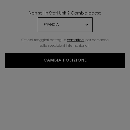
Non sei in Stati Uniti? Cambia paese
Ottieni maggiori dettagli o
contattaci
per domande
sulle spedizioni internazionali.
CAMBIA POSIZIONE
YSL BEAUTY
AIUTA LA NATURA A
TORNARE ALLO
STATO SELVATICO
LA NOSTRA MISSIONE È TUTELARE E RIPRISTINARE 100.000