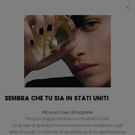
BEAUTY LIGHT CLUB: 20% DI SCONTO SU TUTTO — OPPURE 25% A PARTIRE
DA 80 €*
0
IL
0 PRODOTTO
PUNTI
MIO
VENDITA
Contenuto principale
CARRELLO
SEMBRA CHE TU SIA IN STATI UNITI
Alcune cose da sapere:
Prezzi e pagamenti sono mostrati in EUR.
Le spese di spedizione internazionale si basano sugli
articoli scelti, il metodo di spedizione e la destinazione.