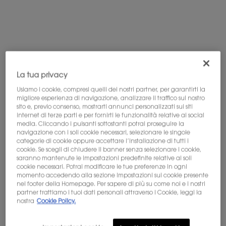
ETTARI DI NATURA ENTRO IL 2030.
IN COLLABORAZIONE CON
La tua privacy
Usiamo i cookie, compresi quelli dei nostri partner, per garantirti la
migliore esperienza di navigazione, analizzare il traffico sul nostro
sito e, previo consenso, mostrarti annunci personalizzati sui siti
internet di terze parti e per fornirti le funzionalità relative ai social
media. Cliccando i pulsanti sottostanti potrai proseguire la
navigazione con i soli cookie necessari, selezionare le singole
categorie di cookie oppure accettare l’installazione di tutti i
cookie. Se scegli di chiudere il banner senza selezionare i cookie,
saranno mantenute le impostazioni predefinite relative ai soli
cookie necessari. Potrai modificare le tue preferenze in ogni
momento accedendo alla sezione Impostazioni sui cookie presente
nel footer della Homepage. Per sapere di più su come noi e i nostri
IL 75%
DI TUTTI
partner trattiamo i tuoi dati personali attraverso i Cookie, leggi la
nostra
Cookie Policy.
GLI ECOSISTEMI
È IN
ROVINA
OLTRE
1 MILIONE