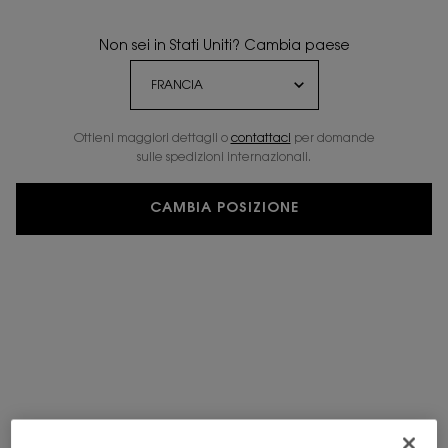
LE VESTIAIRE DES PARFUMS
PROFUMI PER LEI
Non sei in Stati Uniti? Cambia paese
LE VESTIAIRE DES PARFUMS
Ottieni maggiori dettagli o
contattaci
per domande
22 prodotti
RESTRINGI
FILTRI
sulle spedizioni internazionali.
CAMBIA POSIZIONE
NUOVO
NUOVO
INCIDI
CŒUR EAU DE PARFUM
MUSE EXTRAIT DE PARFUM