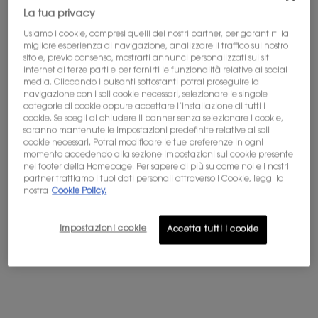
La tua privacy
Scopri il tuo feticcio ambra
Il caratteristico accordo
d'inchiostro macera con la
quercia per rivelare le sue
Usiamo i cookie, compresi quelli dei nostri partner, per garantirti la
5.0
(2)
sfaccettature legnose e
migliore esperienza di navigazione, analizzare il traffico sul nostro
gourmande
4.8
(12)
Un formato disponibile
sito e, previo consenso, mostrarti annunci personalizzati sui siti
Seleziona un formato
internet di terze parti e per fornirti le funzionalità relative ai social
50ML
media. Cliccando i pulsanti sottostanti potrai proseguire la
navigazione con i soli cookie necessari, selezionare le singole
550,00 €
categorie di cookie oppure accettare l’installazione di tutti i
230,00 €
cookie. Se scegli di chiudere il banner senza selezionare i cookie,
saranno mantenute le impostazioni predefinite relative ai soli
cookie necessari. Potrai modificare le tue preferenze in ogni
AGGIUNGI AL
AGGIUNGI AL
momento accedendo alla sezione Impostazioni sui cookie presente
CŒUR EAU DE PARFUM
MUSE EXT
CARRELLO
CARRELLO
nel footer della Homepage. Per sapere di più su come noi e i nostri
partner trattiamo i tuoi dati personali attraverso i Cookie, leggi la
nostra
Cookie Policy.
(306,67 €/100 ml.)
(1.100,00 €/100 ml.)
Impostazioni cookie
Accetta tutti i cookie
NUOVO
ESCLUSIVA
ONLINE:
Ricevi un set di
campioncini con ogni
acquisto di una