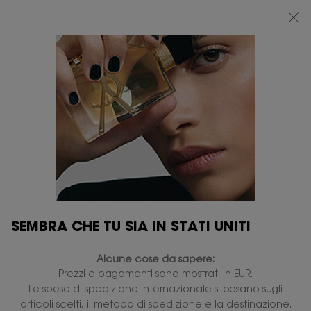
BEAUTY LIGHT CLUB: 20% DI SCONTO SU TUTTO — OPPURE 25% A PARTIRE
DA 80 €*
0
IL
0 PRODOTTO
PUNTI
MIO
VENDITA
Contenuto principale
CARRELLO
SEMBRA CHE TU SIA IN STATI UNITI
LE VESTIAIRE DES PARFUMS
Alcune cose da sapere:
Il guardaroba unico di alta profumeria, erede dello stile e
Prezzi e pagamenti sono mostrati in EUR.
dello spirito di Yves Saint Laurent.
Le spese di spedizione internazionale si basano sugli
articoli scelti, il metodo di spedizione e la destinazione.