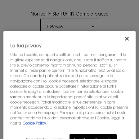
NIGHT REBOOT SERUM
YOUTH RELOAD SERUM
Non sei in Stati Uniti? Cambia paese
Riduce i segni della stanchezza
Compatta, levigata, rimpolpata
entro il primo mattino
4.5
(2)
4.6
(611)
Seleziona un formato
Seleziona un formato
Ottieni maggiori dettagli o
contattaci
per domande
La tua privacy
sulle spedizioni internazionali.
110,00 €
Usiamo i cookie, compresi quelli dei nostri partner, per garantirti la
migliore esperienza di navigazione, analizzare il traffico sul nostro
125,00 €
CAMBIA POSIZIONE
sito e, previo consenso, mostrarti annunci personalizzati sui siti
internet di terze parti e per fornirti le funzionalità relative ai social
AGGIUNGI AL
AGGIUNGI AL
media. Cliccando i pulsanti sottostanti potrai proseguire la
NIGHT REBOOT SERUM
YOUTH R
CARRELLO
CARRELLO
navigazione con i soli cookie necessari, selezionare le singole
categorie di cookie oppure accettare l’installazione di tutti i
cookie. Se scegli di chiudere il banner senza selezionare i cookie,
saranno mantenute le impostazioni predefinite relative ai soli
cookie necessari. Potrai modificare le tue preferenze in ogni
momento accedendo alla sezione Impostazioni sui cookie presente
nel footer della Homepage. Per sapere di più su come noi e i nostri
partner trattiamo i tuoi dati personali attraverso i Cookie, leggi la
nostra
Cookie Policy.