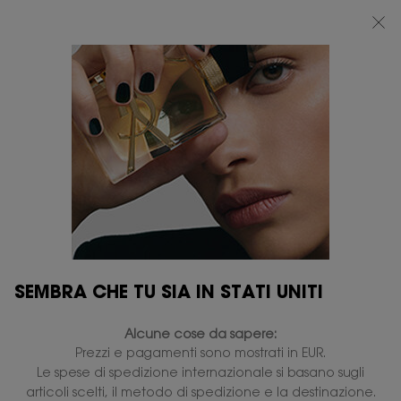
BEAUTY LIGHT CLUB: 20% DI SCONTO SU TUTTO — OPPURE 25% A PARTIRE
DA 80 €*
0
IL
0 PRODOTTO
PUNTI
MIO
VENDITA
Contenuto principale
CARRELLO
SIERI
3 prodotti
RESTRINGI
FILTRI
NUOVO
SEMBRA CHE TU SIA IN STATI UNITI
Alcune cose da sapere:
Prezzi e pagamenti sono mostrati in EUR.
Le spese di spedizione internazionale si basano sugli
articoli scelti, il metodo di spedizione e la destinazione.