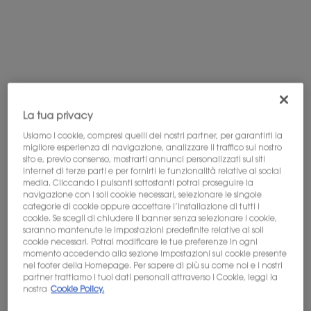
La tua privacy
Usiamo i cookie, compresi quelli dei nostri partner, per garantirti la
migliore esperienza di navigazione, analizzare il traffico sul nostro
sito e, previo consenso, mostrarti annunci personalizzati sui siti
internet di terze parti e per fornirti le funzionalità relative ai social
media. Cliccando i pulsanti sottostanti potrai proseguire la
navigazione con i soli cookie necessari, selezionare le singole
categorie di cookie oppure accettare l’installazione di tutti i
cookie. Se scegli di chiudere il banner senza selezionare i cookie,
saranno mantenute le impostazioni predefinite relative ai soli
cookie necessari. Potrai modificare le tue preferenze in ogni
L’EAU NUE
momento accedendo alla sezione Impostazioni sui cookie presente
nel footer della Homepage. Per sapere di più su come noi e i nostri
SENZA ALCOL
partner trattiamo i tuoi dati personali attraverso i Cookie, leggi la
nostra
Cookie Policy.
FLOREALE RADIANTE