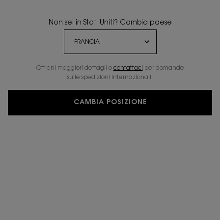
Non sei in Stati Uniti? Cambia paese
Ottieni maggiori dettagli o
contattaci
per domande
sulle spedizioni internazionali.
CAMBIA POSIZIONE
LIBRE L’EAU NUE
LIBRE L'EAU NUE, il primo Parfum de Peau senza alcol
firmato
Yves Saint Laurent. Un profumo che racchiude
la libertà
dell'estate per una pelle luminosa.
SCOPRI