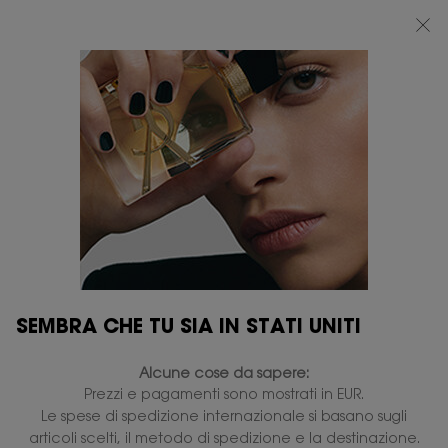
BEAUTY LIGHT CLUB: 20% DI SCONTO SU TUTTO — OPPURE 25% A PARTIRE
DA 80 €*
0
IL
0 PRODOTTO
PUNTI
MIO
VENDITA
Contenuto principale
CARRELLO
SEMBRA CHE TU SIA IN STATI UNITI
Alcune cose da sapere:
Prezzi e pagamenti sono mostrati in EUR.
Le spese di spedizione internazionale si basano sugli
articoli scelti, il metodo di spedizione e la destinazione.