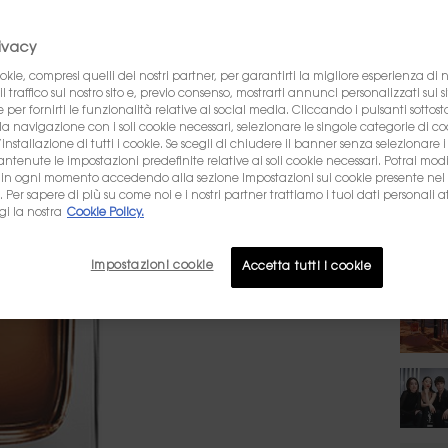
rivacy
440 le 
okie, compresi quelli dei nostri partner, per garantirti la migliore esperienza di
l traffico sul nostro sito e, previo consenso, mostrarti annunci personalizzati sui si
Select
e per fornirti le funzionalità relative ai social media. Cliccando i pulsanti sottost
la navigazione con i soli cookie necessari, selezionare le singole categorie di c
installazione di tutti i cookie. Se scegli di chiudere il banner senza selezionare i
tenute le impostazioni predefinite relative ai soli cookie necessari. Potrai modi
3
 in ogni momento accedendo alla sezione Impostazioni sui cookie presente nel 
er sapere di più su come noi e i nostri partner trattiamo i tuoi dati personali at
gi la nostra
Cookie Policy.
Quanti
−
Impostazioni cookie
Accetta tutti i cookie