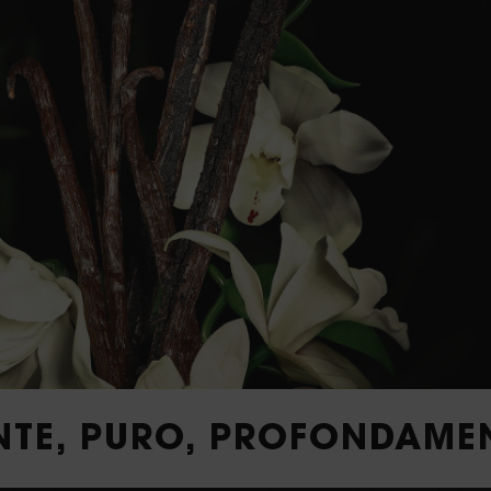
F
Un 
cuo
str
fel
BAB
sel
libe
NTE, PURO, PROFONDAMEN