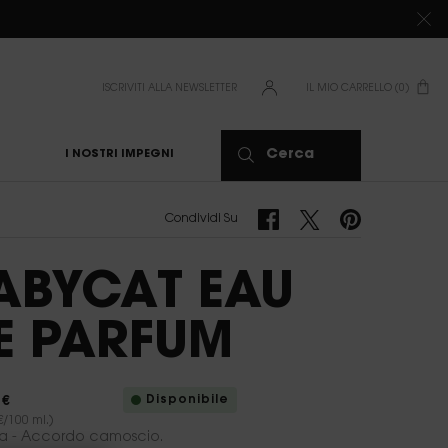
ISCRIVITI ALLA NEWSLETTER
IL MIO CARRELLO
0
0 PRODOTTO
Cerca
I NOSTRI IMPEGNI
Condividi Su Facebook
Condividi Su Twitter
Condividi Su Pinte
Condividi Su
ABYCAT EAU
E PARFUM
Disponibile
 €
€/100 ml.)
ia - Accordo camoscio.