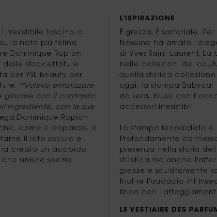
L'ISPIRAZIONE
l'irresistibile fascino di
È grezza. È sartoriale. P
ulla nota più felina
Nessuno ha amato l'eleg
iere Dominique Ropion
di Yves Saint Laurent. La
e dalle sfaccettature
nelle collezioni del coutu
ata per YSL Beauty per
quella storica collezione
ture.
""Volevo enfatizzare
oggi, la stampa Babycat di
 giocare con il contrasto
da sera, bluse con fiocco
l'ingrediente, con le sue
accessori irresistibili.
iega Dominique Ropion.
a che, come il leopardo, è
La stampa leopardata è 
tarne il lato oscuro e
Profondamente connessa c
ere ha creato un accordo
presenza nella storia del
 che unisce spezie
stilistica ma anche l'aff
grezze e squisitamente so
Inoltre l'audacia intrin
linea con l'atteggiamento
LE VESTIAIRE DES PARFU