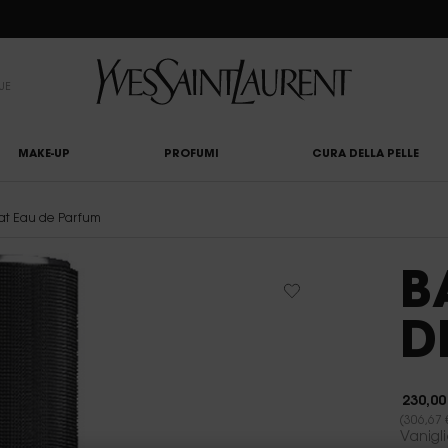
UTY LIGHT CLUB: 20% DI SCONTO SU TUTTO — OPPURE 25% A PARTIRE DA 80 €*
UE
MAKE-UP
PROFUMI
CURA DELLA PELLE
Babycat Eau de Parfum
B
D
230,00
(306,67 
Vanigl