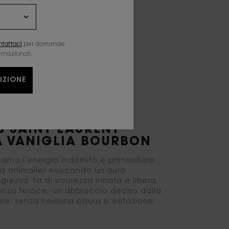
ntattaci
per domande
ernazionali.
IZIONE
TO GREZZO DELLO
E DELLO SPIRITO
S SAINT LAURENT
A VANIGLIA BOURBON
arna l'energia indomita e primordiale
pa animalier evocando un'aura
grezza. Sa di sicurezza innata e libera,
nza feroce, un abbraccio deciso dalla
ale, senza nessuna paura o esitazione.