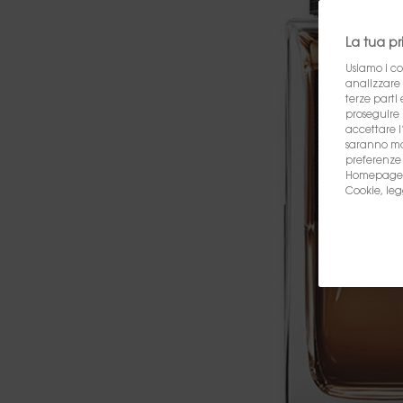
La tua p
Usiamo i co
analizzare i
terze parti 
proseguire 
accettare l’
saranno man
preferenze
Homepage. P
Cookie, leg