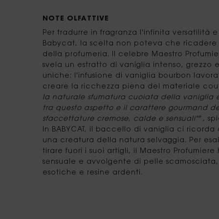
NOTE OLFATTIVE
Per tradurre in fragranza l'infinita versatilità e 
Babycat, la scelta non poteva che ricadere s
della profumeria. Il celebre Maestro Profum
svela un estratto di vaniglia intenso, grezzo 
uniche: l'infusione di vaniglia bourbon lavor
creare la ricchezza piena del materiale cou
la naturale sfumatura cuoiata della vaniglia e
tra questo aspetto e il carattere gourmand del
sfaccettature cremose, calde e sensuali""
, sp
In BABYCAT, il baccello di vaniglia ci ricord
una creatura della natura selvaggia. Per esal
tirare fuori i suoi artigli, il Maestro Profumi
sensuale e avvolgente di pelle scamosciata,
esotiche e resine ardenti.