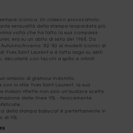
er sempre iconica. Un classico provocatorio.
ante sensualità della stampa leopardata più
 prima volta che ha fatto la sua comparsa
rier, era su un abito di seta del 1968. Da
 Autunno/Inverno '82-'83 ai modelli iconici di
 Yves Saint Laurent si è fatta largo su abiti
, décolleté con tacchi a spillo e infiniti
un simbolo di glamour indomito.
on lo stile Yves Saint Laurent, la sua
la maison riflette non solo un'audace scelta
ermazione delle linee YSL - ferocemente
fisticate.
seca della stampa babycat è perfettamente in
 di YSL.
MS