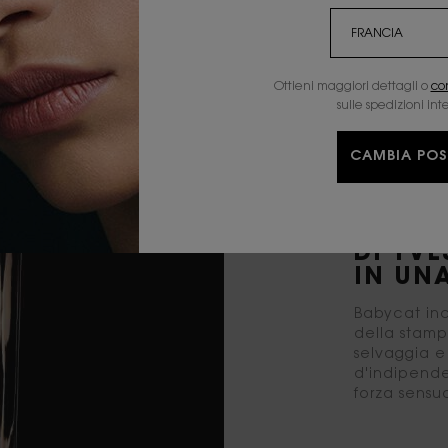
Ottieni maggiori dettagli o
co
sulle spedizioni int
CAMBIA POS
IL LA
STILE 
DI YVE
IN UN
Babycat inc
della stam
selvaggia e 
d'indipende
forza sensu