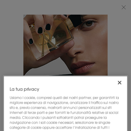
BEAUTY LIGHT CLUB: 20% DI SCONTO SU TUTTO — OPPURE 25% A PARTIRE
DA 80 €*
0
IL
0 PRODOTTO
PUNTI
MIO
VENDITA
Contenuto principale
CARRELLO
CONSEGNA GRATIS
REGALO
CON UN ACQUISTO
ESCLUSIVO
MINIMO DI 50€
La tua privacy
2 CAMPIONI
RESO
SEMBRA CHE TU SIA IN STATI UNITI
OMAGGIO
GRATUITO
Usiamo i cookie, compresi quelli dei nostri partner, per garantirti la
migliore esperienza di navigazione, analizzare il traffico sul nostro
sito e, previo consenso, mostrarti annunci personalizzati sui siti
Alcune cose da sapere:
internet di terze parti e per fornirti le funzionalità relative ai social
Navigazione footer
Prezzi e pagamenti sono mostrati in EUR.
media. Cliccando i pulsanti sottostanti potrai proseguire la
Le spese di spedizione internazionale si basano sugli
navigazione con i soli cookie necessari, selezionare le singole
ENTRA CON L'INDIRIZZO EMAIL
categorie di cookie oppure accettare l’installazione di tutti i
articoli scelti, il metodo di spedizione e la destinazione.
newslettersignup.title.legend