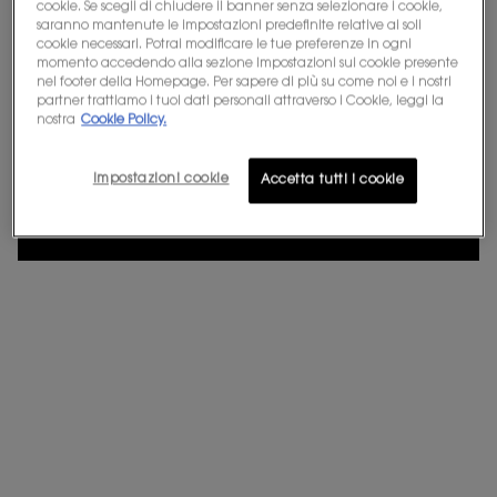
cookie. Se scegli di chiudere il banner senza selezionare i cookie,
Sig.ra
Sig.
Preferisco non specificare
saranno mantenute le impostazioni predefinite relative ai soli
cookie necessari. Potrai modificare le tue preferenze in ogni
Non sei in Stati Uniti? Cambia paese
Data di nascita
momento accedendo alla sezione Impostazioni sui cookie presente
nel footer della Homepage. Per sapere di più su come noi e i nostri
partner trattiamo i tuoi dati personali attraverso i Cookie, leggi la
nostra
Cookie Policy.
Ottieni maggiori dettagli o
contattaci
per domande
sulle spedizioni internazionali.
Impostazioni cookie
Accetta tutti i cookie
E-mail
*
CAMBIA POSIZIONE
Numero di cellulare (formato: 3XXXXXXXXX)
Dichiaro di avere almeno 16 anni e desidero ricevere le
offerte - eventualmente personalizzate previo mio
consenso rilasciato in fase di iscrizione - di L'Oréal France e
L'Oréal Italia in relazione ai prodotti e servizi di YSL BEAUTY,
tramite comunicazione di marketing via e-mail , e SMS,
nonché tramite annunci pubblicitari di
L’Oréal brands
, che
potranno essere visualizzati su siti partner e social network,