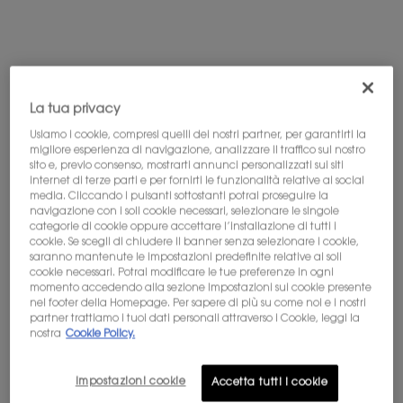
La tua privacy
Usiamo i cookie, compresi quelli dei nostri partner, per garantirti la
migliore esperienza di navigazione, analizzare il traffico sul nostro
LIBRE EAU DE PARFUM
DUO LIBRE + RICARICA 100ML
sito e, previo consenso, mostrarti annunci personalizzati sui siti
RICARICA
internet di terze parti e per fornirti le funzionalità relative ai social
L'iconica fragranza della libertà di
ROUTINE DI BELLEZZA ESCLUSIVA
media. Cliccando i pulsanti sottostanti potrai proseguire la
Yves Saint-Laurent
navigazione con i soli cookie necessari, selezionare le singole
categorie di cookie oppure accettare l’installazione di tutti i
4.7
(23412)
4.8
(11)
cookie. Se scegli di chiudere il banner senza selezionare i cookie,
saranno mantenute le impostazioni predefinite relative ai soli
Seleziona un formato
cookie necessari. Potrai modificare le tue preferenze in ogni
momento accedendo alla sezione Impostazioni sui cookie presente
nel footer della Homepage. Per sapere di più su come noi e i nostri
partner trattiamo i tuoi dati personali attraverso i Cookie, leggi la
142,00 €
-20%
nostra
Cookie Policy.
Prezzo precedente
299,00 €
Prezzo attuale
239,20 €
AGGIUNGI AL
Impostazioni cookie
Accetta tutti i cookie
LIBRE EAU DE PARFUM RICARICA
CARRELLO
ACQUISTA LA ROUTINE