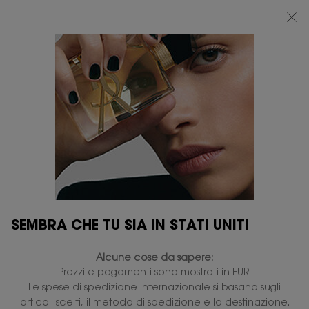
BEAUTY LIGHT CLUB: 20% DI SCONTO SU TUTTO — OPPURE 25% A PARTIRE
DA 80 €*
0
IL
0 PRODOTTO
PUNTI
MIO
VENDITA
Contenuto principale
CARRELLO
SEMBRA CHE TU SIA IN STATI UNITI
Alcune cose da sapere:
Prezzi e pagamenti sono mostrati in EUR.
Le spese di spedizione internazionale si basano sugli
articoli scelti, il metodo di spedizione e la destinazione.