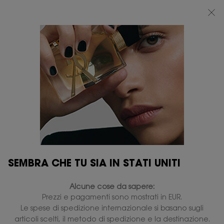
BEAUTY LIGHT CLUB: 20% DI SCONTO SU TUTTO — OPPURE 25% A PARTIRE
DA 80 €*
0
IL
0 PRODOTTO
PUNTI
MIO
VENDITA
Contenuto principale
CARRELLO
...
CATEGORIA
Cura degli occhi
CREMA PER GLI OCCHI
PURE SHOTS REBOOT
Disponibile
99,00 €
(660,00 €/100 ml.)
Recupero dalla stanchezza cutanea.
4.5
(6)
Scrivi una recensione
SEMBRA CHE TU SIA IN STATI UNITI
Leggi
6
recensioni.
Alcune cose da sapere:
Stesso
link
NUOVO
Prezzi e pagamenti sono mostrati in EUR.
alla
Le spese di spedizione internazionale si basano sugli
pagina.
articoli scelti, il metodo di spedizione e la destinazione.