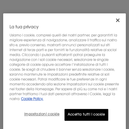
pagamento.
La tua privacy
PDP Tabs
DESCRIZIONE
Usiamo i cookie, compresi quelli dei nostri partner, per garantirti la
migliore esperienza di navigazione, analizzare il traffico sul nostro
Le lunghe giornate e le notti insonni ti fanno sembrare gli
sito e, previo consenso, mostrarti annunci personalizzati sui siti
occhi stanchi e spenti? Rinnova il tuo contorno occhi con
internet di terze parti e per fornirti le funzionalità relative ai social
Eye Reboot Cream, la tua dose quotidiana di
media. Cliccando i pulsanti sottostanti potrai proseguire la
rivitalizzazione degli occhi di Yves Saint Laurent Beauty.
navigazione con i soli cookie necessari, selezionare le singole
categorie di cookie oppure accettare l’installazione di tutti i
Alimentata da Moonlight Cactus Flower, Caffeina e
cookie. Se scegli di chiudere il banner senza selezionare i cookie,
Vitamine Cg & B3, questa crema trasformativa per gli occhi
saranno mantenute le impostazioni predefinite relative ai soli
si scioglie senza sforzo nella pelle. Immediatamente*, il
cookie necessari. Potrai modificare le tue preferenze in ogni
momento accedendo alla sezione Impostazioni sui cookie presente
contorno degli occhi si smussa visibilmente; Già la prima
nel footer della Homepage. Per sapere di più su come noi e i nostri
mattina*, la luminosità è visibilmente aumentata e le linee
partner trattiamo i tuoi dati personali attraverso i Cookie, leggi la
sottili appaiono ridotte dopo l'applicazione. Giorno dopo
nostra
Cookie Policy.
giorno*, rivela un aspetto visibilmente più aperto, luminoso
e giovanile. Applica la mattina e la sera.
Impostazioni cookie
Accetta tutti i cookie
*Test ai consumatori su 254 donne asiatiche e 106 donne
caucasiche.