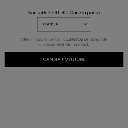
Non sei in Stati Uniti? Cambia paese
Ottieni maggiori dettagli o
contattaci
per domande
sulle spedizioni internazionali.
CAMBIA POSIZIONE