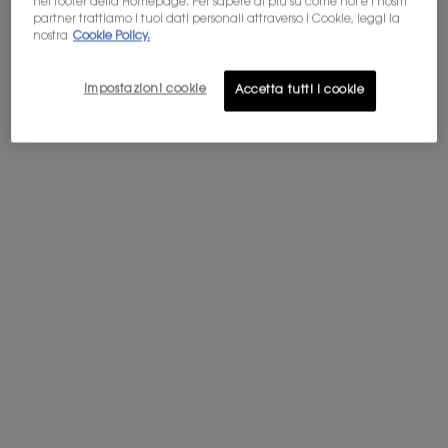
nel footer della Homepage. Per sapere di più su come noi e i nostri
COME FUNZIONA
partner trattiamo i tuoi dati personali attraverso i Cookie, leggi la
nostra
Cookie Policy.
Impostazioni cookie
Accetta tutti i cookie
RAFFORZA LA
TUA AUDACIA