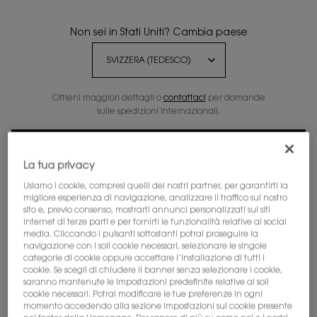
Non sei in Stati Uniti? Cambia paese
Ottieni maggiori dettagli o
contattaci
per domande
sulle spedizioni internazionali.
CAMBIA POSIZIONE
Valorizza la tua audacia e gioca con oltre 500
tonalità in un solo clic. Sblocca il tuo look iconico
La tua privacy
perfetto con il Virtual Try-On.
Usiamo i cookie, compresi quelli dei nostri partner, per garantirti la
migliore esperienza di navigazione, analizzare il traffico sul nostro
sito e, previo consenso, mostrarti annunci personalizzati sui siti
PROVA ORA
internet di terze parti e per fornirti le funzionalità relative ai social
media. Cliccando i pulsanti sottostanti potrai proseguire la
navigazione con i soli cookie necessari, selezionare le singole
categorie di cookie oppure accettare l’installazione di tutti i
cookie. Se scegli di chiudere il banner senza selezionare i cookie,
saranno mantenute le impostazioni predefinite relative ai soli
cookie necessari. Potrai modificare le tue preferenze in ogni
momento accedendo alla sezione Impostazioni sui cookie presente