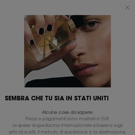
BEAUTY LIGHT CLUB: 20% DI SCONTO SU TUTTO — OPPURE 25% A PARTIRE
DA 80 €*
0
IL
0 PRODOTTO
PUNTI
MIO
VENDITA
Contenuto principale
CARRELLO
SEMBRA CHE TU SIA IN STATI UNITI
Alcune cose da sapere:
Prezzi e pagamenti sono mostrati in EUR.
Le spese di spedizione internazionale si basano sugli
articoli scelti, il metodo di spedizione e la destinazione.