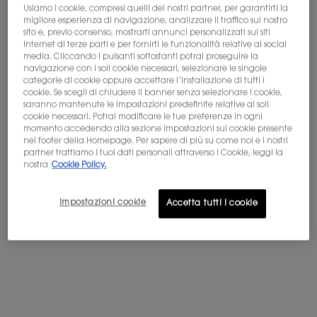
Usiamo i cookie, compresi quelli dei nostri partner, per garantirti la
migliore esperienza di navigazione, analizzare il traffico sul nostro
Non sei in Stati Uniti? Cambia paese
sito e, previo consenso, mostrarti annunci personalizzati sui siti
internet di terze parti e per fornirti le funzionalità relative ai social
BABYCAT EAU DE PARFUM
LIBRE EAU DE PARFUM
media. Cliccando i pulsanti sottostanti potrai proseguire la
navigazione con i soli cookie necessari, selezionare le singole
categorie di cookie oppure accettare l’installazione di tutti i
Vaniglia - Accordo camoscio
L'iconica fragranza della libertà
cookie. Se scegli di chiudere il banner senza selezionare i cookie,
di Yves Saint-Laurent
Ottieni maggiori dettagli o
contattaci
per domande
saranno mantenute le impostazioni predefinite relative ai soli
sulle spedizioni internazionali.
cookie necessari. Potrai modificare le tue preferenze in ogni
4.6
(277)
4.7
(23409)
momento accedendo alla sezione Impostazioni sui cookie presente
Seleziona un formato
Seleziona un formato
nel footer della Homepage. Per sapere di più su come noi e i nostri
CAMBIA POSIZIONE
partner trattiamo i tuoi dati personali attraverso i Cookie, leggi la
nostra
Cookie Policy.
Selected
La variazione del prodotto è esaurita, colore LC1 per Skin Affa
Selected
Colore LN1 per Skin Affair Cushion Foundation, 2 di 2
Selected
Colore LN4 per Skin Affair Cushion Foundation
Selected
Colore MN7 per Skin Affair Cushion F
Selected
La variazione del prodotto è
Selected
La variazione del pr
Selected
Colore LN5 
Se
Col
230,00 €
Prezzo precedente
123,00 €
Prezzo attuale
98,40 €
(306,67 €/100 ml.)
(196,80 €/100 ml.)
Impostazioni cookie
Accetta tutti i cookie
AGGIUNGI AL
AGGIUNGI AL
BABYCAT EAU DE PARFUM
LIBRE EA
CARRELLO
CARRELLO