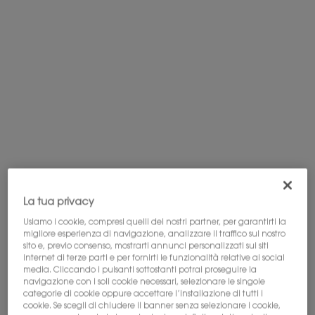
Apple Pay
e
Google Pay
sono ora
disponibili. Selezionare nella pagina di
pagamento.
PDP Tabs
Descrizione
Scopri MYSLF EAU DE TOILETTE INTENSE,
la nuova fragranza
woody skin musk a lunga tenuta fino a 8H.
Un fiore maschile
audace, contrastato da una fresca mineralità
muschiata
minerale e un’intensa sensualità legnosa.
SENTI L’ATTRAZIONE
La tua privacy
Per la prima volta spogliato, il monolite trasparente di
Usiamo i cookie, compresi quelli dei nostri partner, per garantirti la
YSL
non porta altro che la sua cassandre nera nel
migliore esperienza di navigazione, analizzare il traffico sul nostro
sito e, previo consenso, mostrarti annunci personalizzati sui siti
cuore,
rivelando un jus grigio intensamente profondo.
Un
internet di terze parti e per fornirti le funzionalità relative ai social
nuovo vaporizzatore con una durata di erogazione 3
media. Cliccando i pulsanti sottostanti potrai proseguire la
volte più lunga*, per un’
esperienza sensoriale profumata
navigazione con i soli cookie necessari, selezionare le singole
amplificata.
categorie di cookie oppure accettare l’installazione di tutti i
cookie. Se scegli di chiudere il banner senza selezionare i cookie,