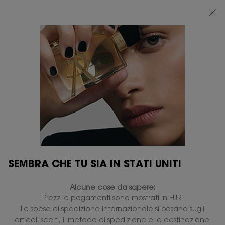
BEAUTY LIGHT CLUB: 20% DI SCONTO SU TUTTO — OPPURE 25% A PARTIRE
DA 80 €*
0
IL
0 PRODOTTO
PUNTI
MIO
VENDITA
Contenuto principale
CARRELLO
...
PROFUMI PER LUI
MYSLF
MYSLF EAU DE TOILETTE
INTENSE
Disponibile
105,00 €
La nuova fragranza woody skin musk a lunga tenuta, fino a
8 ore.
4.8
(1829)
Scrivi una recensione
SEMBRA CHE TU SIA IN STATI UNITI
Leggi
1829
recensioni.
1.258 le persone hanno visto recentemente questo prodotto
Alcune cose da sapere:
Stesso
link
Prezzi e pagamenti sono mostrati in EUR.
alla
Le spese di spedizione internazionale si basano sugli
pagina.
NUOVO
articoli scelti, il metodo di spedizione e la destinazione.