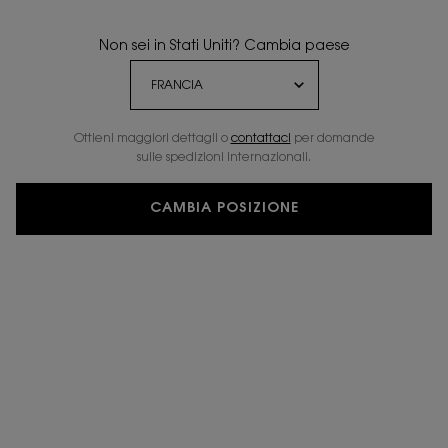
Non sei in Stati Uniti? Cambia paese
Ottieni maggiori dettagli o
contattaci
per domande
sulle spedizioni internazionali.
CAMBIA POSIZIONE