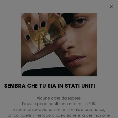
BEAUTY LIGHT CLUB: 20% DI SCONTO SU TUTTO — OPPURE 25% A PARTIRE
DA 80 €*
0
IL
0 PRODOTTO
PUNTI
MIO
VENDITA
Contenuto principale
CARRELLO
...
PROFUMI
PROFUMI PER LUI
JAZZ
Disponibile
97,00 €
77,60 €
Prezzo precedente
Prezzo attuale
(97,00 €/100 ml.)
Fougère Aromatico - Lavanda.
4.7
(71)
Scrivi una recensione
Leggi
71
SEMBRA CHE TU SIA IN STATI UNITI
recensioni.
334 le persone hanno visto recentemente questo prodotto
Stesso
link
Alcune cose da sapere:
alla
pagina.
Prezzi e pagamenti sono mostrati in EUR.
Le spese di spedizione internazionale si basano sugli
articoli scelti, il metodo di spedizione e la destinazione.