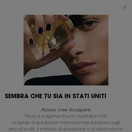
BEAUTY LIGHT CLUB: 20% DI SCONTO SU TUTTO — OPPURE 25% A PARTIRE
DA 80 €*
0
IL
0 PRODOTTO
PUNTI
MIO
VENDITA
Contenuto principale
CARRELLO
...
PROFUMI PER LEI
Opium
OPIUM EAU DE TOILETTE
SPRAY
Disponibile
115,00 €
92,00 €
Prezzo precedente
Prezzo attuale
(184,00 €/100 ml.)
Ambrato Speziato - Vaniglia.
4.5
(354)
Scrivi una recensione
SEMBRA CHE TU SIA IN STATI UNITI
Leggi
354
recensioni.
260 le persone hanno visto recentemente questo prodotto
Alcune cose da sapere:
Stesso
link
Prezzi e pagamenti sono mostrati in EUR.
alla
Le spese di spedizione internazionale si basano sugli
pagina.
articoli scelti, il metodo di spedizione e la destinazione.