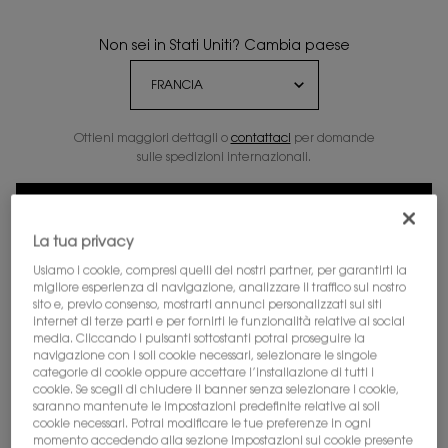
Non sei in Stati Uniti? Cambia paese
Ottieni maggiori dettagli o
contattaci
per domande
sulle spedizioni internazionali.
CAMBIA POSIZIONE
La tua privacy
Usiamo i cookie, compresi quelli dei nostri partner, per garantirti la
migliore esperienza di navigazione, analizzare il traffico sul nostro
sito e, previo consenso, mostrarti annunci personalizzati sui siti
internet di terze parti e per fornirti le funzionalità relative ai social
media. Cliccando i pulsanti sottostanti potrai proseguire la
navigazione con i soli cookie necessari, selezionare le singole
categorie di cookie oppure accettare l’installazione di tutti i
cookie. Se scegli di chiudere il banner senza selezionare i cookie,
saranno mantenute le impostazioni predefinite relative ai soli
cookie necessari. Potrai modificare le tue preferenze in ogni
momento accedendo alla sezione Impostazioni sui cookie presente