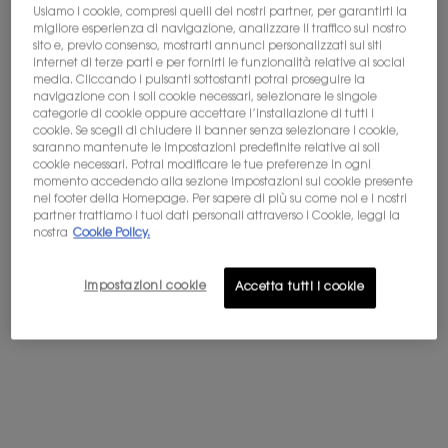
Usiamo i cookie, compresi quelli dei nostri partner, per garantirti la
migliore esperienza di navigazione, analizzare il traffico sul nostro
Non sei in Stati Uniti? Cambia paese
sito e, previo consenso, mostrarti annunci personalizzati sui siti
internet di terze parti e per fornirti le funzionalità relative ai social
BABYCAT EAU DE PARFUM
LIBRE EAU DE PARFUM
media. Cliccando i pulsanti sottostanti potrai proseguire la
navigazione con i soli cookie necessari, selezionare le singole
categorie di cookie oppure accettare l’installazione di tutti i
Vaniglia - Accordo camoscio
L'iconica fragranza della libertà
cookie. Se scegli di chiudere il banner senza selezionare i cookie,
di Yves Saint-Laurent
Ottieni maggiori dettagli o
contattaci
per domande
saranno mantenute le impostazioni predefinite relative ai soli
sulle spedizioni internazionali.
cookie necessari. Potrai modificare le tue preferenze in ogni
4.6
(277)
4.7
(23414)
momento accedendo alla sezione Impostazioni sui cookie presente
Seleziona un formato
Seleziona un formato
nel footer della Homepage. Per sapere di più su come noi e i nostri
CAMBIA POSIZIONE
partner trattiamo i tuoi dati personali attraverso i Cookie, leggi la
nostra
Cookie Policy.
Selected
La variazione del prodotto è esaurita, colore LC1 per Skin Affa
Selected
Colore LN1 per Skin Affair Cushion Foundation, 2 di 2
Selected
Colore LN4 per Skin Affair Cushion Foundation
Selected
Colore MN7 per Skin Affair Cushion F
Selected
La variazione del prodotto è
Selected
La variazione del pr
Selected
Colore LN5 
Se
Col
230,00 €
Prezzo precedente
123,00 €
Prezzo attuale
98,40 €
(306,67 €/100 ml.)
(196,80 €/100 ml.)
Impostazioni cookie
Accetta tutti i cookie
AGGIUNGI AL
AGGIUNGI AL
BABYCAT EAU DE PARFUM
LIBRE EA
CARRELLO
CARRELLO