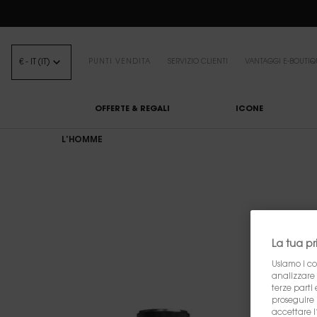
BEA
€ - IT (IT)
PUNTI VENDITA
SERVIZIO CLIENTI
VANTAGGI E-BOUTIQ
OFFERTE & REGALI
ICONE
Contenuto principale
L’HOMME
La tua p
Usiamo i co
analizzare i
terze parti 
proseguire 
accettare l’