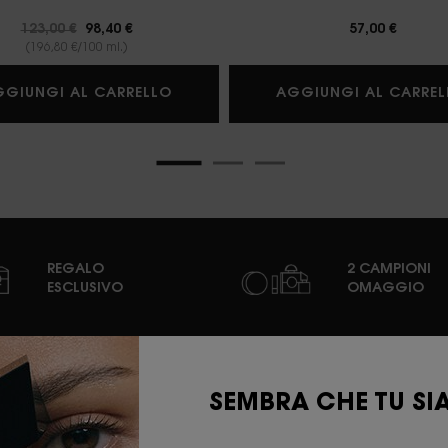
Prezzo precedente
123,00 €
Prezzo attuale
98,40 €
57,00 €
(196,80 €/100 ml.)
EAU DE PARFUM
LIBRE EAU DE PARFUM
GGIUNGI AL CARRELLO
AGGIUNGI AL CARREL
REGALO
2 CAMPIONI
ESCLUSIVO
OMAGGIO
E
CURA DELLA PELLE
IN EVIDENZA
SEMBRA CHE TU SIA 
n
STRUCCANTI E TONICI
PROVA VIRTUALE