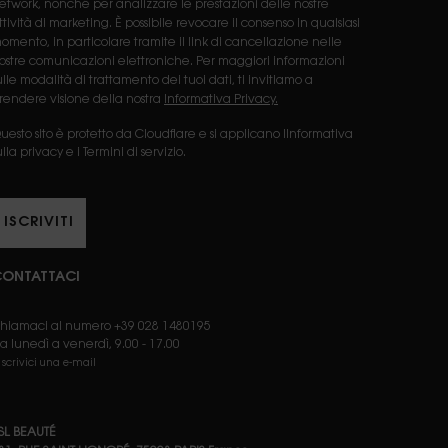
etwork, nonché per analizzare le prestazioni delle nostre
ttività di marketing. È possibile revocare il consenso in qualsiasi
omento, in particolare tramite il link di cancellazione nelle
ostre comunicazioni elettroniche. Per maggiori informazioni
ulle modalità di trattamento dei tuoi dati, ti invitiamo a
rendere visione della nostra
Informativa Privacy.
uesto sito è protetto da Cloudflare e si applicano lInformativa
ulla privacy e i Termini di servizio.
ISCRIVITI
ONTATTACI
hiamaci al numero +39 028 1480195
a lunedì a venerdì, 9.00 - 17.00
 scrivici una e-mail
SL BEAUTÉ