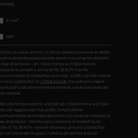
nteressi.
*
E-mail
SMS
ichiaro di avere almeno 16 anni e desidero ricevere le offerte
 eventualmente personalizzate previo mio consenso rilasciato
n fase di iscrizione - di L'Oréal France e L'Oréal Italia in
elazione ai prodotti e servizi di YSL BEAUTY, tramite
omunicazione di marketing via e-mail , e SMS, nonché tramite
nnunci pubblicitari di
L’Oréal brands
, che potranno essere
isualizzati su siti partner e social network, creati sulla base dei
iei interessi.
 dati che fornisci saranno utilizzati da L'Oréal France e L'Oréal
talia per aggiornare il tuo profilo, inviarti offerte -
ventualmente personalizzate previo tuo consenso rilasciato in
ase di iscrizione - tramite comunicazione di marketing da
arte di YSL BEAUTY, nonché attraverso annunci pubblicitari
ei vari brand del Gruppo L’Oréal su siti partner e social