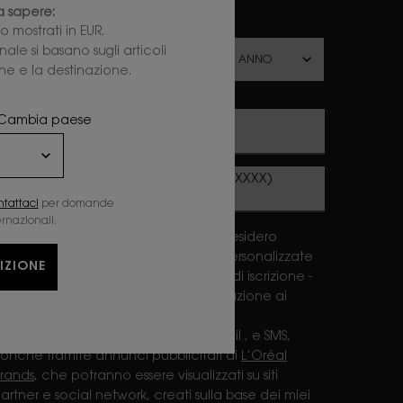
 sapere:
ata di nascita
 mostrati in EUR.
ale si basano sugli articoli
one e la destinazione.
i? Cambia paese
E-mail
*
Numero di cellulare (formato: 3XXXXXXXXX)
ntattaci
per domande
ernazionali.
ichiaro di avere almeno 16 anni e desidero
icevere le offerte - eventualmente personalizzate
IZIONE
revio mio consenso rilasciato in fase di iscrizione -
i L'Oréal France e L'Oréal Italia in relazione ai
rodotti e servizi di YSL BEAUTY, tramite
omunicazione di marketing via e-mail , e SMS,
onché tramite annunci pubblicitari di
L’Oréal
rands
, che potranno essere visualizzati su siti
artner e social network, creati sulla base dei miei