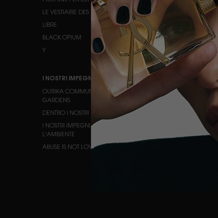
PROFUMI PER LUI
OCCHI
LE VESTIAIRE DES PARFUMS
LABBRA
LIBRE
BLACK OPIUM
Y
I NOSTRI IMPEGNI
AIUTO
OURIKA COMMUNITY
CONTATTACI
GARDENS
DOMANDE FREQUENTI
DENTRO I NOSTRI PRODOTTI
STATO DELL'ORDINE
I NOSTRI IMPEGNI PER
TROVA UN PUNTO VENDITA
L'AMBIENTE
ISTRUZIONI PER LA RACCOL
ABUSE IS NOT LOVE
DIFFERENZIATA DEGLI
IMBALLAGGI
CARRIERE