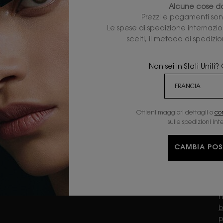
SIERI
REGALI
Alcune cose da
D
IDRATANTI
OFFERTE
Prezzi e pagamenti sono
TRATTAMENTO OCCHI
Le spese di spedizione internazion
scelti, il metodo di spedizi
Non sei in Stati Unit
TERMINI
PRIVACY E SICUREZZA
ACCESSIBILITÀ
Ottieni maggiori dettagli o
co
TERMINI E CONDIZIONI
sulle spedizioni int
D
CONDIZIONI GENERALI DI
VENDITA
r
TA
CAMBIA POS
p
d
p
c
n
b
p