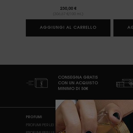
230,00 €
(306,67 €/100 ml.)
BABYCAT 
AGGIUNGI AL CARRELLO
A
CONSEGNA GRATIS
CON UN ACQUISTO
MINIMO DI 50€
Navigazione footer
PROFUMI
MAKE-UP
PROFUMI PER LEI
INCARNATO