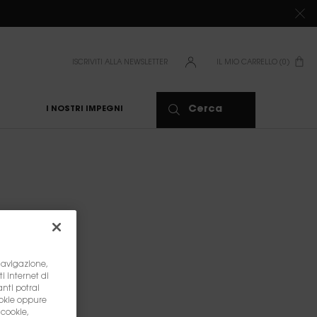
ISCRIVITI ALLA NEWSLETTER
IL MIO CARRELLO
0
0 PRODOTTO
Cerca
I NOSTRI IMPEGNI
 navigazione,
ti internet di
anti potrai
ookie oppure
 cookie,