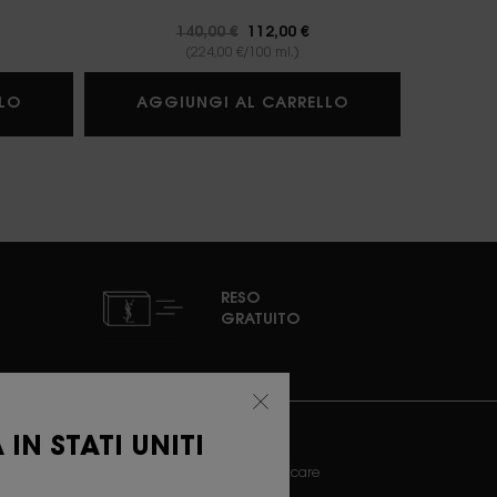
Prezzo precedente
140,00 €
Prezzo attuale
112,00 €
(224,00 €/100 ml.)
SKIN AFFAIR CUSHION FOUNDATION
LIBRE BERRY CRU
LO
AGGIUNGI AL CARRELLO
AGG
RESO
GRATUITO
NTRA CON L'INDIRIZZO EMAIL
IN STATI UNITI
ewslettersignup.title.legend
Sig.ra
Sig.
Preferisco non specificare