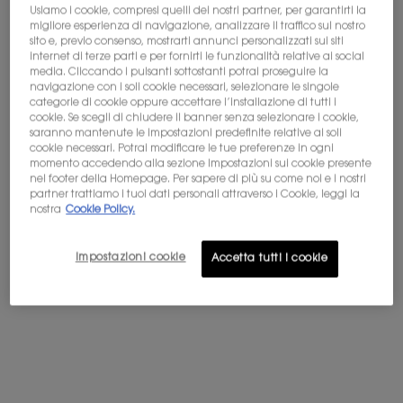
Usiamo i cookie, compresi quelli dei nostri partner, per garantirti la
migliore esperienza di navigazione, analizzare il traffico sul nostro
Non sei in Stati Uniti? Cambia paese
sito e, previo consenso, mostrarti annunci personalizzati sui siti
internet di terze parti e per fornirti le funzionalità relative ai social
BABYCAT EAU DE PARFUM
LIBRE EAU DE PARFUM
media. Cliccando i pulsanti sottostanti potrai proseguire la
navigazione con i soli cookie necessari, selezionare le singole
categorie di cookie oppure accettare l’installazione di tutti i
Vaniglia - Accordo camoscio
L'iconica fragranza della libertà
cookie. Se scegli di chiudere il banner senza selezionare i cookie,
di Yves Saint-Laurent
Ottieni maggiori dettagli o
contattaci
per domande
saranno mantenute le impostazioni predefinite relative ai soli
sulle spedizioni internazionali.
cookie necessari. Potrai modificare le tue preferenze in ogni
4.6
(277)
4.7
(23414)
momento accedendo alla sezione Impostazioni sui cookie presente
Seleziona un formato
Seleziona un formato
nel footer della Homepage. Per sapere di più su come noi e i nostri
CAMBIA POSIZIONE
partner trattiamo i tuoi dati personali attraverso i Cookie, leggi la
nostra
Cookie Policy.
Selected
La variazione del prodotto è esaurita, colore LC1 per Skin Affa
Selected
Colore LN1 per Skin Affair Cushion Foundation, 2 di 2
Selected
Colore LN4 per Skin Affair Cushion Foundation
Selected
Colore MN7 per Skin Affair Cushion F
Selected
La variazione del prodotto è
Selected
La variazione del pr
Selected
Colore LN5 
Se
Col
230,00 €
Prezzo precedente
123,00 €
Prezzo attuale
98,40 €
(306,67 €/100 ml.)
(196,80 €/100 ml.)
Impostazioni cookie
Accetta tutti i cookie
AGGIUNGI AL
AGGIUNGI AL
BABYCAT EAU DE PARFUM
LIBRE EA
CARRELLO
CARRELLO