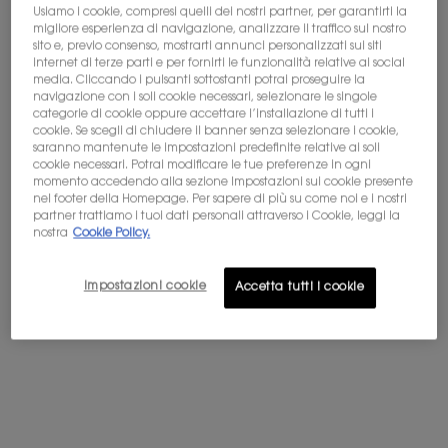
Usiamo i cookie, compresi quelli dei nostri partner, per garantirti la
migliore esperienza di navigazione, analizzare il traffico sul nostro
Non sei in Stati Uniti? Cambia paese
sito e, previo consenso, mostrarti annunci personalizzati sui siti
internet di terze parti e per fornirti le funzionalità relative ai social
BABYCAT EAU DE PARFUM
LIBRE EAU DE PARFUM
media. Cliccando i pulsanti sottostanti potrai proseguire la
navigazione con i soli cookie necessari, selezionare le singole
categorie di cookie oppure accettare l’installazione di tutti i
Vaniglia - Accordo camoscio
L'iconica fragranza della libertà
cookie. Se scegli di chiudere il banner senza selezionare i cookie,
di Yves Saint-Laurent
Ottieni maggiori dettagli o
contattaci
per domande
saranno mantenute le impostazioni predefinite relative ai soli
sulle spedizioni internazionali.
cookie necessari. Potrai modificare le tue preferenze in ogni
4.6
(277)
4.7
(23407)
momento accedendo alla sezione Impostazioni sui cookie presente
Seleziona un formato
Seleziona un formato
nel footer della Homepage. Per sapere di più su come noi e i nostri
CAMBIA POSIZIONE
partner trattiamo i tuoi dati personali attraverso i Cookie, leggi la
nostra
Cookie Policy.
Selected
La variazione del prodotto è esaurita, colore LC1 pe
Selected
Colore LN1 per Skin Affair Cushion Foundation,
Selected
Colore LN4 per Skin Affair Cushion Found
Selected
Colore MN7 per Skin Affair Cushion
Selected
La variazione del prodotto è 
Selected
La variazione del prodo
Selected
Colore LN5 per Sk
Selected
Colore LN10
Sele
Color
230,00 €
Prezzo precedente
123,00 €
Prezzo attuale
98,40 €
(306,67 €/100 ml.)
(196,80 €/100 ml.)
Impostazioni cookie
Accetta tutti i cookie
AGGIUNGI AL
AGGIUNGI AL
BABYCAT EAU DE PARFUM
LIBRE EA
CARRELLO
CARRELLO